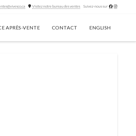
entes@vivesco.ca
Visitez notre bureau des ventes
Suivez-nous sur
CE APRÈS-VENTE
CONTACT
ENGLISH