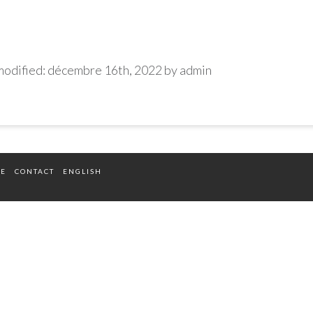
modified:
décembre 16th, 2022
by
admin
TE
CONTACT
ENGLISH