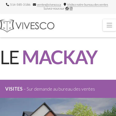
514-585-3186
ventes@vivesco.ca
Visitez notre bureau des ventes
Suivez-nous sur
N
LE
MACKAY
VISITES
– Sur demande au bureau des ventes