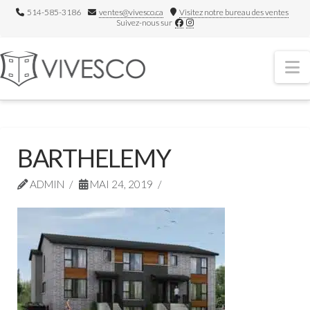
514-585-3186
ventes@vivesco.ca
Visitez notre bureau des ventes
Suivez-nous sur
N
BARTHELEMY
ADMIN
MAI 24, 2019