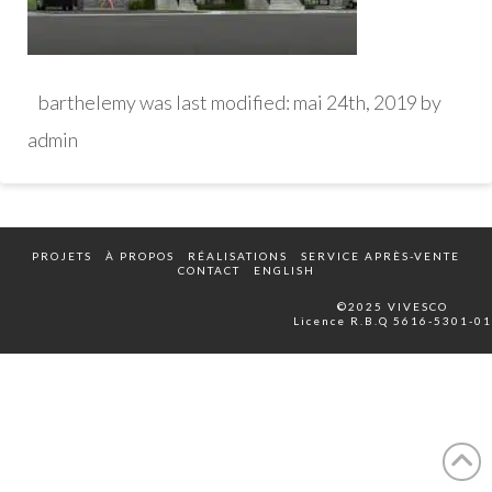
barthelemy
was last modified:
mai 24th, 2019
by
admin
PROJETS
À PROPOS
RÉALISATIONS
SERVICE APRÈS-VENTE
CONTACT
ENGLISH
©2025 VIVESCO
Licence R.B.Q 5616-5301-01