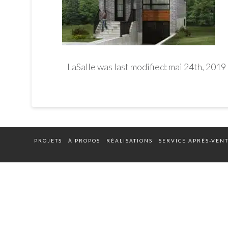
LaSalle
was last modified:
mai 24th, 2019
PROJETS
À PROPOS
RÉALISATIONS
SERVICE APRÈS-VEN