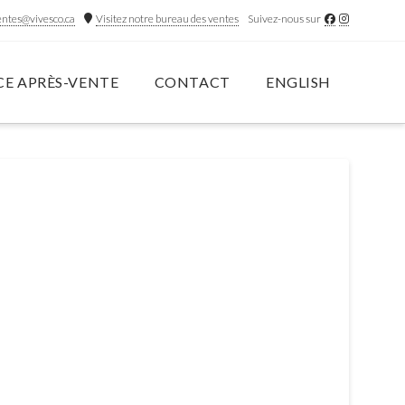
entes@vivesco.ca
Visitez notre bureau des ventes
Suivez-nous sur
CE APRÈS-VENTE
CONTACT
ENGLISH