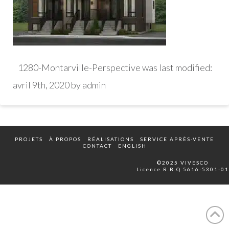
1280-Montarville-Perspective
was last modified:
avril 9th, 2020
by
admin
PROJETS
À PROPOS
RÉALISATIONS
SERVICE APRÈS-VENTE
CONTACT
ENGLISH
©2025 VIVESCO
Licence R.B.Q 5616-5301-01