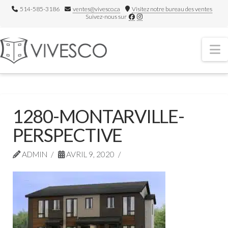
514-585-3186
ventes@vivesco.ca
Visitez notre bureau des ventes
Suivez-nous sur
N
1280-MONTARVILLE-
PERSPECTIVE
ADMIN
AVRIL 9, 2020